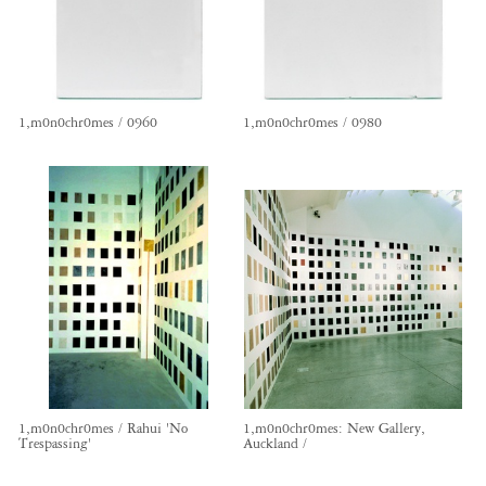
1,m0n0chr0mes / 0960
1,m0n0chr0mes / 0980
1,m0n0chr0mes / Rahui 'No
1,m0n0chr0mes: New Gallery,
Trespassing'
Auckland /